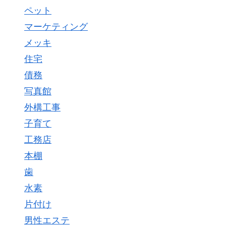
ペット
マーケティング
メッキ
住宅
債務
写真館
外構工事
子育て
工務店
本棚
歯
水素
片付け
男性エステ