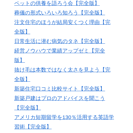
ペットの供養を語ろう会【完全版】
葬儀の形式いろいろ知ろう【完全版】
注文住宅のほうが結局安くつく理由【完
全版】
日常生活に潜む病気のタネ【完全版】
経営ノウハウで業績アップゼミ【完全
版】
抜け毛は本数ではなく太さを見よう【完
全版】
新築住宅口コミ比較サイト【完全版】
新築戸建はプロのアドバイスを聞こう
【完全版】
アメリカ短期留学を130％活用する英語学
習術【完全版】