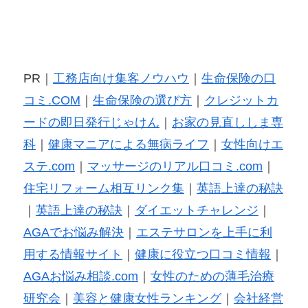
PR｜
工務店向け集客ノウハウ
｜
生命保険の口
コミ.COM
｜
生命保険の選び方
｜
クレジットカ
ードの即日発行じゃけん
｜
お家の見直ししま専
科
｜
健康マニアによる無病ライフ
｜
女性向けエ
ステ.com
｜
マッサージのリアル口コミ.com
｜
住宅リフォーム相互リンク集
｜
英語上達の秘訣
｜
英語上達の秘訣
｜
ダイエットチャレンジ
｜
AGAでお悩み解決
｜
エステサロンを上手に利
用する情報サイト
｜
健康に役立つ口コミ情報
｜
AGAお悩み相談.com
｜
女性のための薄毛治療
研究会
｜
美容と健康女性ランキング
｜
会社経営