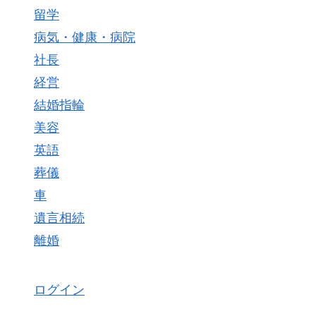
留学
病気・健康・病院
社長
経営
結婚指輪
美容
英語
葬儀
車
遺言相続
離婚
ログイン