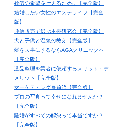
葬儀の希望を叶えるために【完全版】
結婚したい女性のエステライフ【完全
版】
通信販売で選ぶ本棚研究会【完全版】
犬と子供と温泉の教え【完全版】
髪を大事にするならAGAクリニックへ
【完全版】
遺品整理を業者に依頼するメリット・デ
メリット【完全版】
マーケティング最前線【完全版】
プロの写真って幸せになれませんか？
【完全版】
離婚がすべての解決って本当ですか？
【完全版】