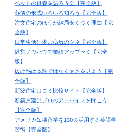
ペットの供養を語ろう会【完全版】
葬儀の形式いろいろ知ろう【完全版】
注文住宅のほうが結局安くつく理由【完
全版】
日常生活に潜む病気のタネ【完全版】
経営ノウハウで業績アップゼミ【完全
版】
抜け毛は本数ではなく太さを見よう【完
全版】
新築住宅口コミ比較サイト【完全版】
新築戸建はプロのアドバイスを聞こう
【完全版】
アメリカ短期留学を130％活用する英語学
習術【完全版】