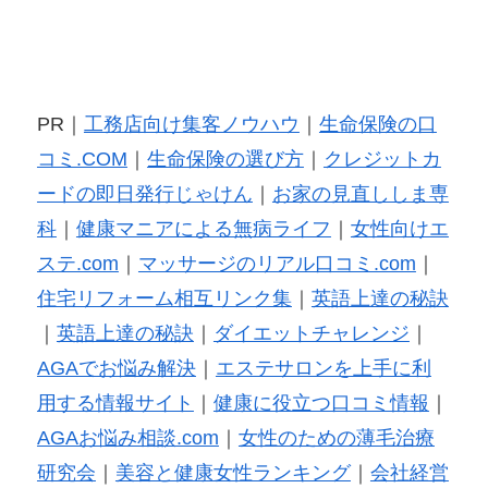
PR｜
工務店向け集客ノウハウ
｜
生命保険の口
コミ.COM
｜
生命保険の選び方
｜
クレジットカ
ードの即日発行じゃけん
｜
お家の見直ししま専
科
｜
健康マニアによる無病ライフ
｜
女性向けエ
ステ.com
｜
マッサージのリアル口コミ.com
｜
住宅リフォーム相互リンク集
｜
英語上達の秘訣
｜
英語上達の秘訣
｜
ダイエットチャレンジ
｜
AGAでお悩み解決
｜
エステサロンを上手に利
用する情報サイト
｜
健康に役立つ口コミ情報
｜
AGAお悩み相談.com
｜
女性のための薄毛治療
研究会
｜
美容と健康女性ランキング
｜
会社経営