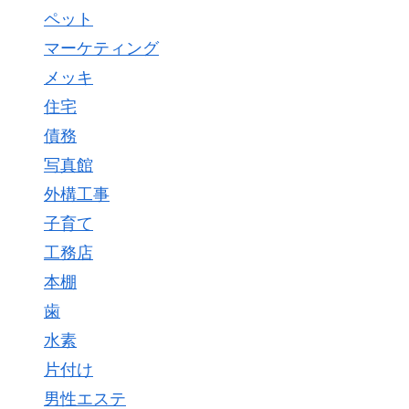
ペット
マーケティング
メッキ
住宅
債務
写真館
外構工事
子育て
工務店
本棚
歯
水素
片付け
男性エステ