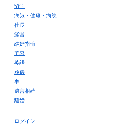
留学
病気・健康・病院
社長
経営
結婚指輪
美容
英語
葬儀
車
遺言相続
離婚
ログイン