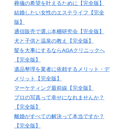
葬儀の希望を叶えるために【完全版】
結婚したい女性のエステライフ【完全
版】
通信販売で選ぶ本棚研究会【完全版】
犬と子供と温泉の教え【完全版】
髪を大事にするならAGAクリニックへ
【完全版】
遺品整理を業者に依頼するメリット・デ
メリット【完全版】
マーケティング最前線【完全版】
プロの写真って幸せになれませんか？
【完全版】
離婚がすべての解決って本当ですか？
【完全版】