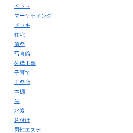
ペット
マーケティング
メッキ
住宅
債務
写真館
外構工事
子育て
工務店
本棚
歯
水素
片付け
男性エステ