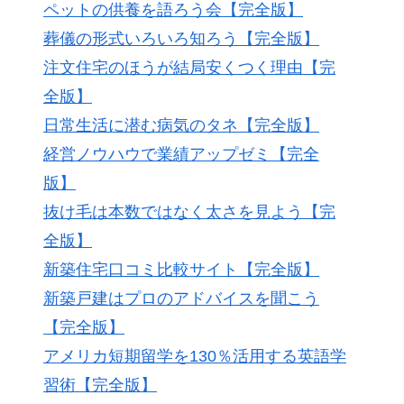
ペットの供養を語ろう会【完全版】
葬儀の形式いろいろ知ろう【完全版】
注文住宅のほうが結局安くつく理由【完
全版】
日常生活に潜む病気のタネ【完全版】
経営ノウハウで業績アップゼミ【完全
版】
抜け毛は本数ではなく太さを見よう【完
全版】
新築住宅口コミ比較サイト【完全版】
新築戸建はプロのアドバイスを聞こう
【完全版】
アメリカ短期留学を130％活用する英語学
習術【完全版】