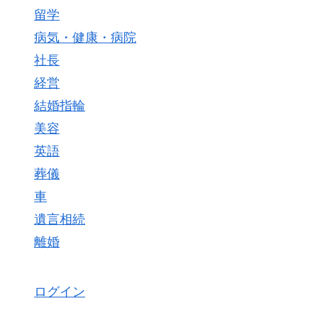
留学
病気・健康・病院
社長
経営
結婚指輪
美容
英語
葬儀
車
遺言相続
離婚
ログイン