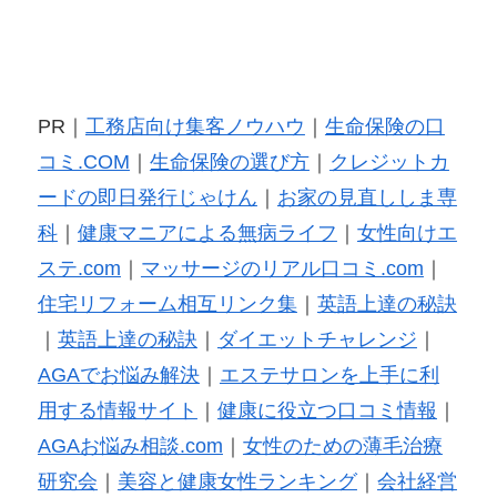
PR｜
工務店向け集客ノウハウ
｜
生命保険の口
コミ.COM
｜
生命保険の選び方
｜
クレジットカ
ードの即日発行じゃけん
｜
お家の見直ししま専
科
｜
健康マニアによる無病ライフ
｜
女性向けエ
ステ.com
｜
マッサージのリアル口コミ.com
｜
住宅リフォーム相互リンク集
｜
英語上達の秘訣
｜
英語上達の秘訣
｜
ダイエットチャレンジ
｜
AGAでお悩み解決
｜
エステサロンを上手に利
用する情報サイト
｜
健康に役立つ口コミ情報
｜
AGAお悩み相談.com
｜
女性のための薄毛治療
研究会
｜
美容と健康女性ランキング
｜
会社経営