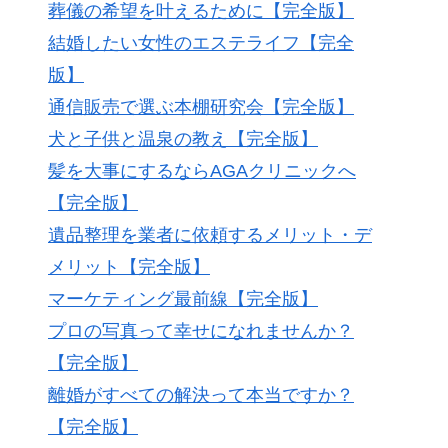
葬儀の希望を叶えるために【完全版】
結婚したい女性のエステライフ【完全
版】
通信販売で選ぶ本棚研究会【完全版】
犬と子供と温泉の教え【完全版】
髪を大事にするならAGAクリニックへ
【完全版】
遺品整理を業者に依頼するメリット・デ
メリット【完全版】
マーケティング最前線【完全版】
プロの写真って幸せになれませんか？
【完全版】
離婚がすべての解決って本当ですか？
【完全版】