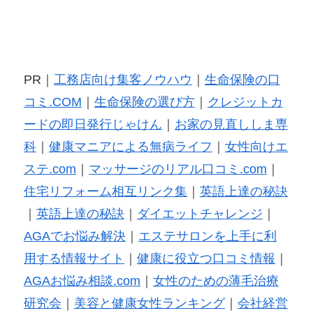
PR｜
工務店向け集客ノウハウ
｜
生命保険の口
コミ.COM
｜
生命保険の選び方
｜
クレジットカ
ードの即日発行じゃけん
｜
お家の見直ししま専
科
｜
健康マニアによる無病ライフ
｜
女性向けエ
ステ.com
｜
マッサージのリアル口コミ.com
｜
住宅リフォーム相互リンク集
｜
英語上達の秘訣
｜
英語上達の秘訣
｜
ダイエットチャレンジ
｜
AGAでお悩み解決
｜
エステサロンを上手に利
用する情報サイト
｜
健康に役立つ口コミ情報
｜
AGAお悩み相談.com
｜
女性のための薄毛治療
研究会
｜
美容と健康女性ランキング
｜
会社経営