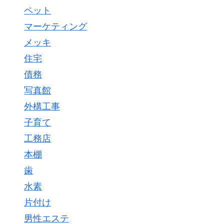
ペット
マーケティング
メッキ
住宅
債務
写真館
外構工事
子育て
工務店
本棚
歯
水素
片付け
男性エステ