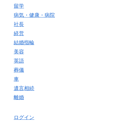
留学
病気・健康・病院
社長
経営
結婚指輪
美容
英語
葬儀
車
遺言相続
離婚
ログイン