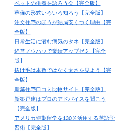
ペットの供養を語ろう会【完全版】
葬儀の形式いろいろ知ろう【完全版】
注文住宅のほうが結局安くつく理由【完
全版】
日常生活に潜む病気のタネ【完全版】
経営ノウハウで業績アップゼミ【完全
版】
抜け毛は本数ではなく太さを見よう【完
全版】
新築住宅口コミ比較サイト【完全版】
新築戸建はプロのアドバイスを聞こう
【完全版】
アメリカ短期留学を130％活用する英語学
習術【完全版】