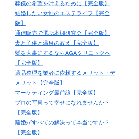
葬儀の希望を叶えるために【完全版】
結婚したい女性のエステライフ【完全
版】
通信販売で選ぶ本棚研究会【完全版】
犬と子供と温泉の教え【完全版】
髪を大事にするならAGAクリニックへ
【完全版】
遺品整理を業者に依頼するメリット・デ
メリット【完全版】
マーケティング最前線【完全版】
プロの写真って幸せになれませんか？
【完全版】
離婚がすべての解決って本当ですか？
【完全版】