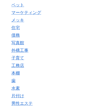
ペット
マーケティング
メッキ
住宅
債務
写真館
外構工事
子育て
工務店
本棚
歯
水素
片付け
男性エステ