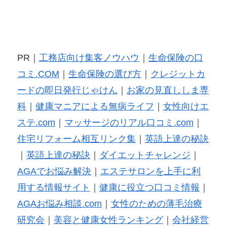
PR｜
工務店向け集客ノウハウ
｜
生命保険の口
コミ.COM
｜
生命保険の選び方
｜
クレジットカ
ードの即日発行じゃけん
｜
お家の見直ししま専
科
｜
健康マニアによる無病ライフ
｜
女性向けエ
ステ.com
｜
マッサージのリアル口コミ.com
｜
住宅リフォーム相互リンク集
｜
英語上達の秘訣
｜
英語上達の秘訣
｜
ダイエットチャレンジ
｜
AGAでお悩み解決
｜
エステサロンを上手に利
用する情報サイト
｜
健康に役立つ口コミ情報
｜
AGAお悩み相談.com
｜
女性のための薄毛治療
研究会
｜
美容と健康女性ランキング
｜
会社経営