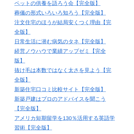
ペットの供養を語ろう会【完全版】
葬儀の形式いろいろ知ろう【完全版】
注文住宅のほうが結局安くつく理由【完
全版】
日常生活に潜む病気のタネ【完全版】
経営ノウハウで業績アップゼミ【完全
版】
抜け毛は本数ではなく太さを見よう【完
全版】
新築住宅口コミ比較サイト【完全版】
新築戸建はプロのアドバイスを聞こう
【完全版】
アメリカ短期留学を130％活用する英語学
習術【完全版】