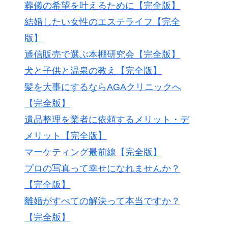
葬儀の希望を叶えるために【完全版】
結婚したい女性のエステライフ【完全
版】
通信販売で選ぶ本棚研究会【完全版】
犬と子供と温泉の教え【完全版】
髪を大事にするならAGAクリニックへ
【完全版】
遺品整理を業者に依頼するメリット・デ
メリット【完全版】
マーケティング最前線【完全版】
プロの写真って幸せになれませんか？
【完全版】
離婚がすべての解決って本当ですか？
【完全版】