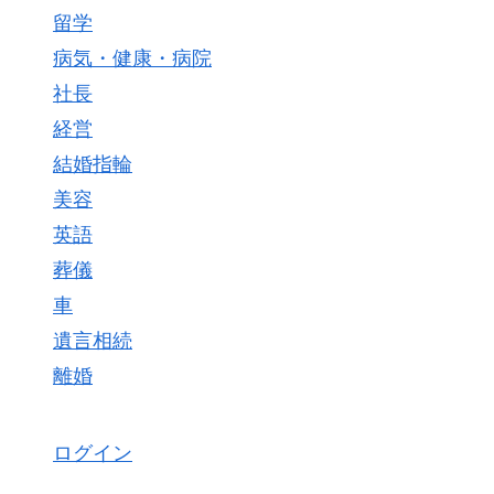
留学
病気・健康・病院
社長
経営
結婚指輪
美容
英語
葬儀
車
遺言相続
離婚
ログイン