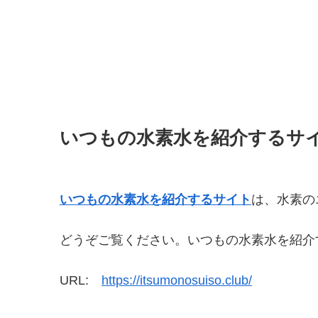
いつもの水素水を紹介するサ
いつもの水素水を紹介するサイト
は、水素の
どうぞご覧ください。いつもの水素水を紹介
URL:
https://itsumonosuiso.club/