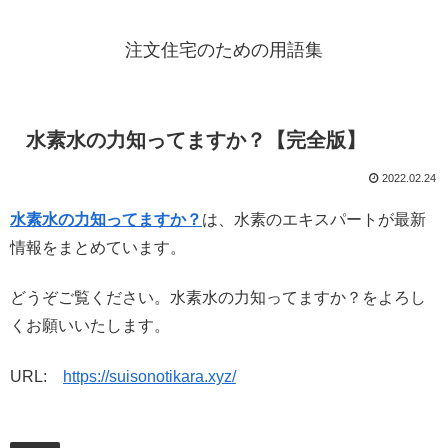
注文住宅のための用語集
水素水の力知ってますか？【完全版】
2022.02.24
水素水の力知ってますか？
は、水素のエキスパートが最新
情報をまとめています。
どうぞご覧ください。水素水の力知ってますか？をよろし
くお願いいたします。
URL:
https://suisonotikara.xyz/