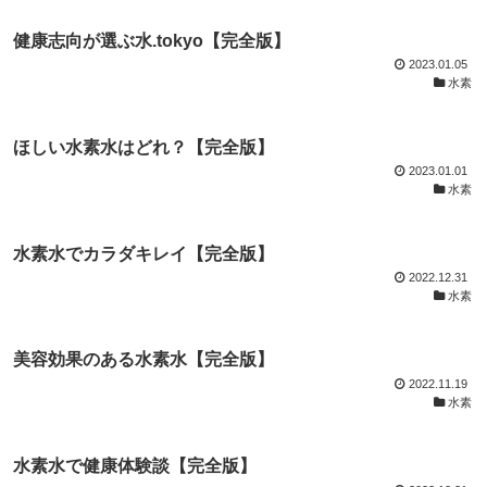
健康志向が選ぶ水.tokyo【完全版】
2023.01.05
水素
ほしい水素水はどれ？【完全版】
2023.01.01
水素
水素水でカラダキレイ【完全版】
2022.12.31
水素
美容効果のある水素水【完全版】
2022.11.19
水素
水素水で健康体験談【完全版】