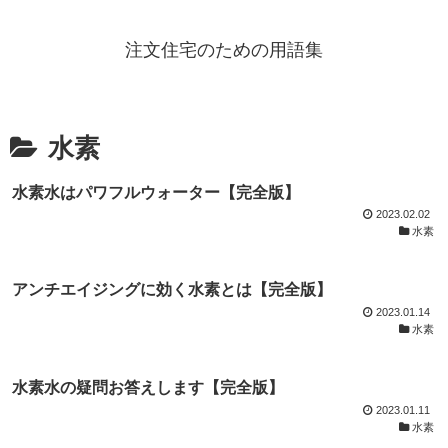
注文住宅のための用語集
水素
水素水はパワフルウォーター【完全版】
2023.02.02
水素
アンチエイジングに効く水素とは【完全版】
2023.01.14
水素
水素水の疑問お答えします【完全版】
2023.01.11
水素